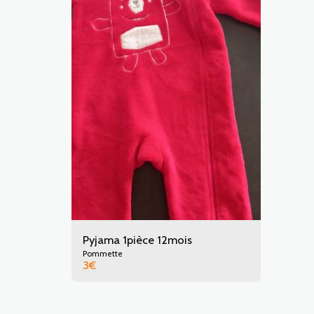
Pyjama 1pièce 12mois
Pommette
3
€