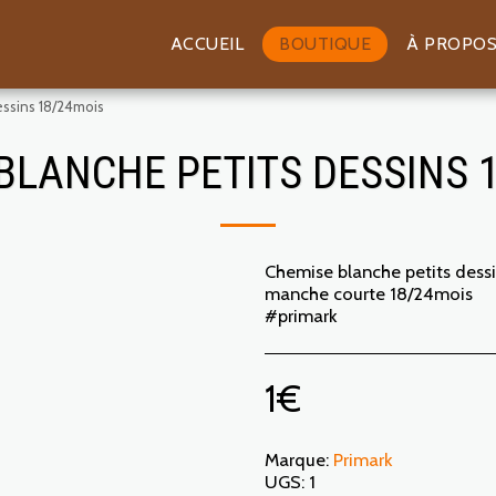
ACCUEIL
BOUTIQUE
À PROPO
essins 18/24mois
BLANCHE PETITS DESSINS 
Chemise blanche petits dess
manche courte 18/24mois
#primark
1
€
Marque:
Primark
UGS:
1