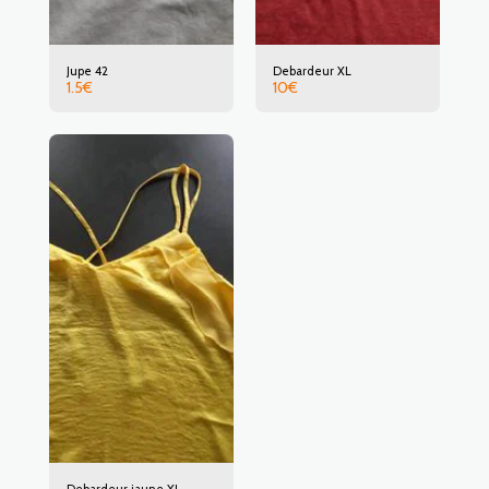
Jupe 42
Debardeur XL
1.5
€
10
€
Debardeur jaune XL